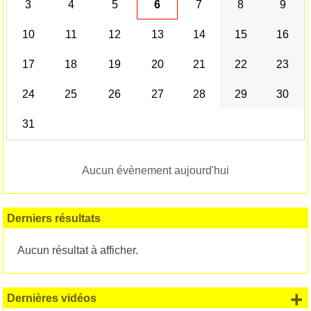
3
4
5
6
7
8
9
10
11
12
13
14
15
16
17
18
19
20
21
22
23
24
25
26
27
28
29
30
31
Aucun évènement aujourd'hui
Derniers résultats
Aucun résultat à afficher.
+
Dernières vidéos