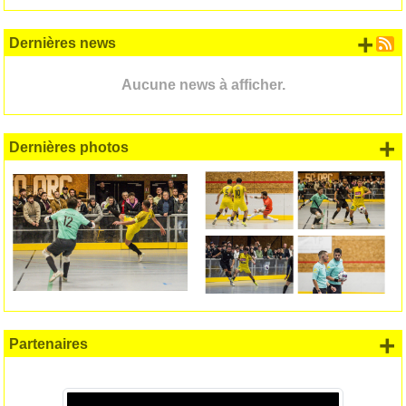
+ d
Dernières news
Aucune news à afficher.
+
Dernières photos
+
Partenaires