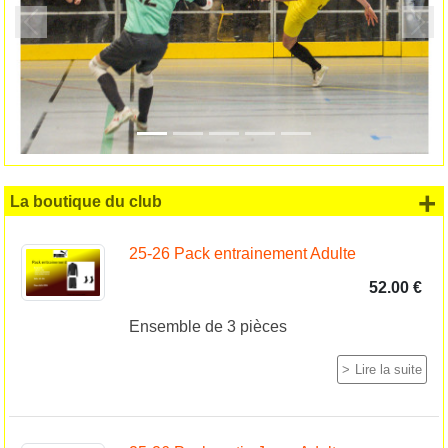
Précedent
Suiv
+
La boutique du club
25-26 Pack entrainement Adulte
52.00 €
Ensemble de 3 pièces
Lire la suite