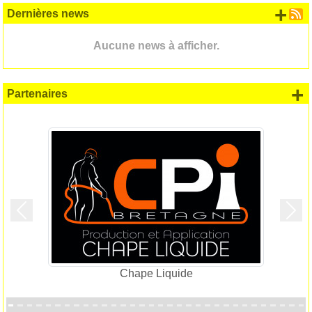
+ d
Dernières news
Aucune news à afficher.
+
Partenaires
Précedent
Suiv
Chape Liquide