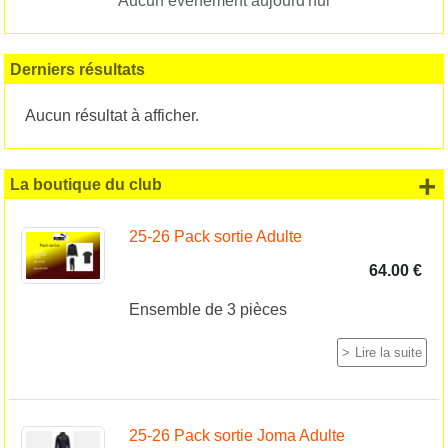
Aucun évènement aujourd'hui
Derniers résultats
Aucun résultat à afficher.
+
La boutique du club
25-26 Pack sortie Adulte
64.00 €
Ensemble de 3 pièces
Lire la suite
25-26 Pack sortie Joma Adulte