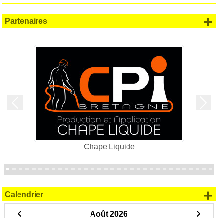
+
Partenaires
Précedent
Suiv
Chape Liquide
+
Calendrier
Août 2026