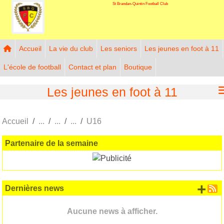
St Brandan-Quintin Football Club
Panneau de gestion des cookies
Accueil
La vie du club
Les seniors
Les jeunes en foot à 11
L'école de football
Contact et plan
Boutique
Les jeunes en foot à 11
Accueil
U16
Partenaire de la semaine
+ d
Dernières news
Aucune news à afficher.