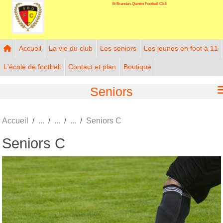
St Brandan-Quintin Football Club
Panneau de gestion des cookies
Accueil
La vie du club
Les seniors
Les jeunes en foot à 11
L'école de football
Contact et plan
Boutique
Seniors
Accueil
Seniors C
Seniors C