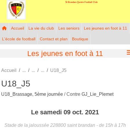
St Brandan-Quintin Football Club
Panneau de gestion des cookies
Accueil
La vie du club
Les seniors
Les jeunes en foot à 11
L'école de football
Contact et plan
Boutique
Les jeunes en foot à 11
Accueil
U18_J5
U18_J5
U18_Brassage, 5ème journée
/ Contre
GJ_Lie_Plemet
Le
samedi
09
oct.
2021
Stade de la jaloussée
228800
saint brandan
- de 15h à 17h