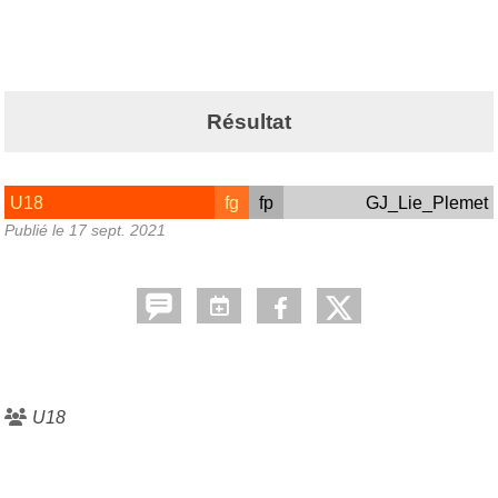
Résultat
U18
fg
fp
GJ_Lie_Plemet
Publié le
17 sept. 2021
U18