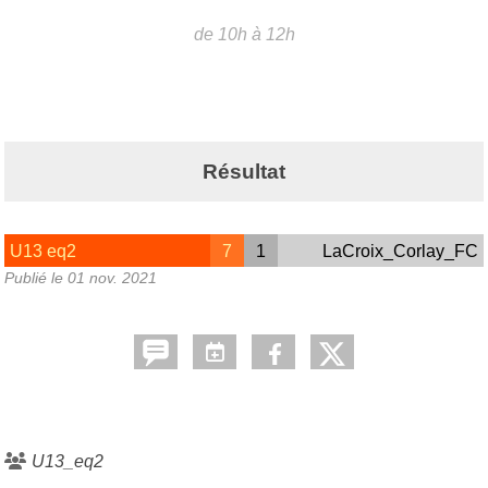
de 10h à 12h
Résultat
U13 eq2
7
1
LaCroix_Corlay_FC
Publié le
01 nov. 2021
U13_eq2