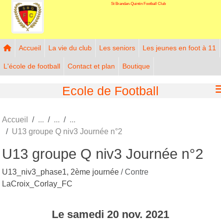
St Brandan-Quintin Football Club
Panneau de gestion des cookies
Accueil
La vie du club
Les seniors
Les jeunes en foot à 11
L'école de football
Contact et plan
Boutique
Ecole de Football
Accueil
U13 groupe Q niv3 Journée n°2
U13 groupe Q niv3 Journée n°2
U13_niv3_phase1, 2ème journée
/ Contre
LaCroix_Corlay_FC
Le
samedi
20
nov.
2021