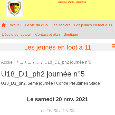
St Brandan-Quintin Football Club
Panneau de gestion des cookies
Accueil
La vie du club
Les seniors
Les jeunes en foot à 11
L'école de football
Contact et plan
Boutique
Les jeunes en foot à 11
Accueil
U18_D1_ph2 journée n°5
U18_D1_ph2 journée n°5
U18_D1_ph2, 5ème journée
/ Contre
Pleudihen Stade
Le
samedi
20
nov.
2021
de 15h30 à 17h30