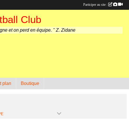
Participer au site :
ball Club
agne et on perd en équipe. " Z. Zidane
t plan
Boutique
PE