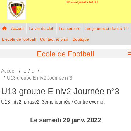
St Brandan-Quintin Football Club
Panneau de gestion des cookies
Accueil
La vie du club
Les seniors
Les jeunes en foot à 11
L'école de football
Contact et plan
Boutique
Ecole de Football
Accueil
U13 groupe E niv2 Journée n°3
U13 groupe E niv2 Journée n°3
U13_niv2_phase2, 3ème journée
/ Contre
exempt
Le
samedi
29
janv.
2022