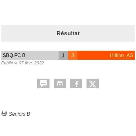
Résultat
SBQ FC B
1
3
Hillion_AS
Publié le
05 févr. 2022
Seniors B