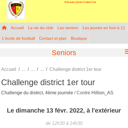
St Brandan-Quintin Football Club
Panneau de gestion des cookies
Accueil
La vie du club
Les seniors
Les jeunes en foot à 11
L'école de football
Contact et plan
Boutique
Seniors
Accueil
Challenge district 1er tour
Challenge district 1er tour
Challenge du district, 4ème journée
/ Contre
Hillion_AS
Le
dimanche
13
févr.
2022
, à l'extérieur
de 12h30 à 14h30