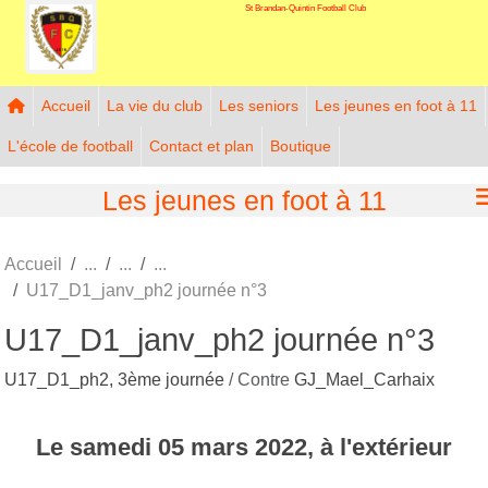
St Brandan-Quintin Football Club
Panneau de gestion des cookies
Accueil
La vie du club
Les seniors
Les jeunes en foot à 11
L'école de football
Contact et plan
Boutique
Les jeunes en foot à 11
Accueil
U17_D1_janv_ph2 journée n°3
U17_D1_janv_ph2 journée n°3
U17_D1_ph2, 3ème journée
/ Contre
GJ_Mael_Carhaix
Le
samedi
05
mars
2022
, à l'extérieur