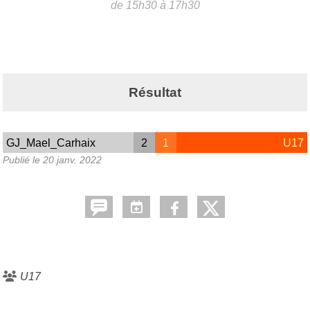
de 15h30 à 17h30
Résultat
GJ_Mael_Carhaix
2
1
U17
Publié le
20 janv. 2022
U17