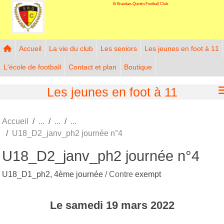
St Brandan-Quintin Football Club
Panneau de gestion des cookies
Accueil
La vie du club
Les seniors
Les jeunes en foot à 11
L'école de football
Contact et plan
Boutique
Les jeunes en foot à 11
Accueil
U18_D2_janv_ph2 journée n°4
U18_D2_janv_ph2 journée n°4
U18_D1_ph2, 4ème journée
/ Contre
exempt
Le
samedi
19
mars
2022