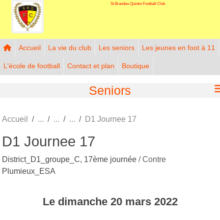
St Brandan-Quintin Football Club
Panneau de gestion des cookies
Accueil
La vie du club
Les seniors
Les jeunes en foot à 11
L'école de football
Contact et plan
Boutique
Seniors
Accueil
D1 Journee 17
D1 Journee 17
District_D1_groupe_C, 17ème journée
/ Contre
Plumieux_ESA
Le
dimanche
20
mars
2022