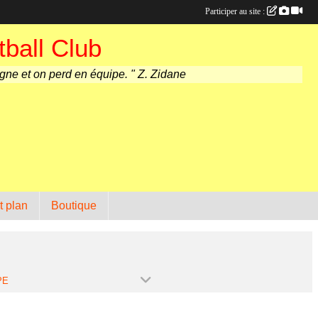
Participer au site :
ball Club
agne et on perd en équipe. " Z. Zidane
t plan
Boutique
PE