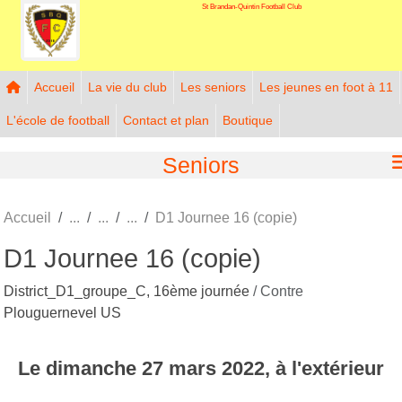
St Brandan-Quintin Football Club
Panneau de gestion des cookies
Accueil
La vie du club
Les seniors
Les jeunes en foot à 11
L'école de football
Contact et plan
Boutique
Seniors
Accueil
D1 Journee 16 (copie)
D1 Journee 16 (copie)
District_D1_groupe_C, 16ème journée
/ Contre
Plouguernevel US
Le
dimanche
27
mars
2022
, à l'extérieur