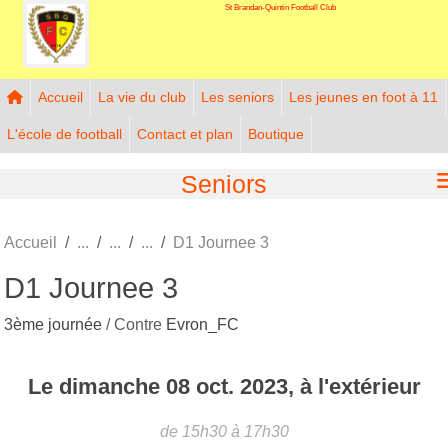
St Brandan-Quintin Football Club
Panneau de gestion des cookies
Accueil
La vie du club
Les seniors
Les jeunes en foot à 11
L'école de football
Contact et plan
Boutique
Seniors
Accueil
D1 Journee 3
D1 Journee 3
3ème journée
/ Contre
Evron_FC
Le
dimanche
08
oct.
2023
, à l'extérieur
de 15h30 à 17h30