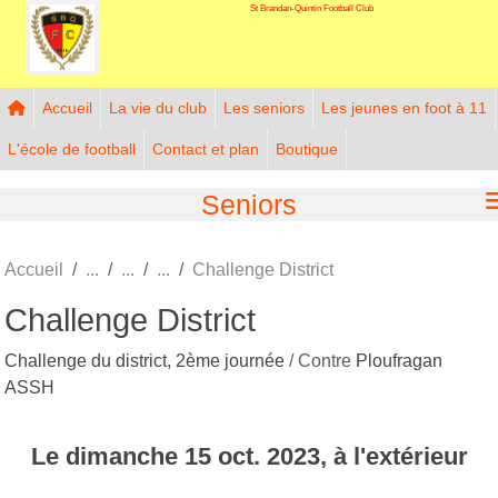
St Brandan-Quintin Football Club
Panneau de gestion des cookies
Accueil
La vie du club
Les seniors
Les jeunes en foot à 11
L'école de football
Contact et plan
Boutique
Seniors
Accueil
Challenge District
Challenge District
Challenge du district, 2ème journée
/ Contre
Ploufragan
ASSH
Le
dimanche
15
oct.
2023
, à l'extérieur