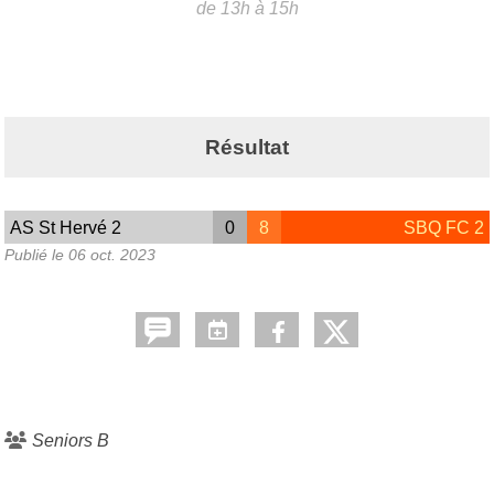
de 13h à 15h
Résultat
AS St Hervé 2
0
8
SBQ FC 2
Publié le
06 oct. 2023
Seniors B