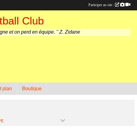
Participer au site :
ball Club
agne et on perd en équipe. " Z. Zidane
t plan
Boutique
PE