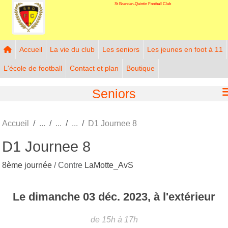
St Brandan-Quintin Football Club
Panneau de gestion des cookies
Accueil
La vie du club
Les seniors
Les jeunes en foot à 11
L'école de football
Contact et plan
Boutique
Seniors
Accueil
D1 Journee 8
D1 Journee 8
8ème journée
/ Contre
LaMotte_AvS
Le
dimanche
03
déc.
2023
, à l'extérieur
de 15h à 17h