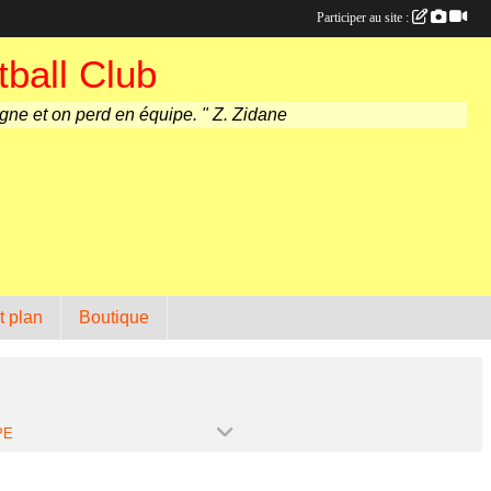
Participer au site :
ball Club
agne et on perd en équipe. " Z. Zidane
t plan
Boutique
PE