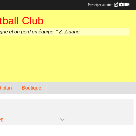
Participer au site :
ball Club
agne et on perd en équipe. " Z. Zidane
t plan
Boutique
PE