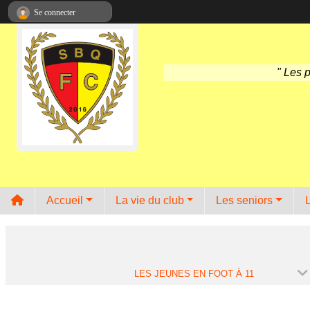
Panneau de gestion des cookies
Se connecter
" Les 
Accueil
La vie du club
Les seniors
LES JEUNES EN FOOT À 11