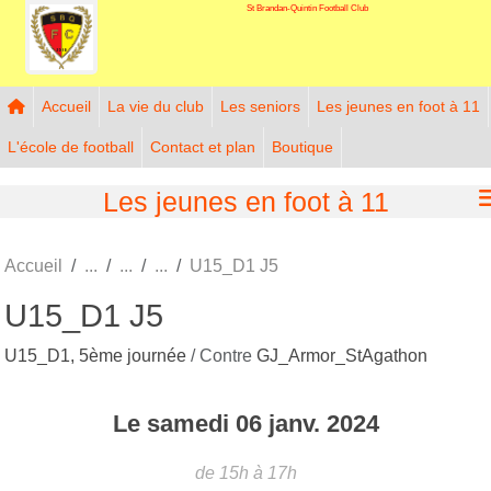
St Brandan-Quintin Football Club
Panneau de gestion des cookies
Accueil
La vie du club
Les seniors
Les jeunes en foot à 11
L'école de football
Contact et plan
Boutique
Les jeunes en foot à 11
Accueil
U15_D1 J5
U15_D1 J5
U15_D1, 5ème journée
/ Contre
GJ_Armor_StAgathon
Le
samedi
06
janv.
2024
de 15h à 17h