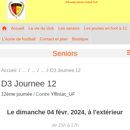
St Brandan-Quintin Football Club
Panneau de gestion des cookies
Accueil
La vie du club
Les seniors
Les jeunes en foot à 11
L'école de football
Contact et plan
Boutique
Seniors
Accueil
D3 Journee 12
D3 Journee 12
12ème journée
/ Contre
Yffiniac_UF
Le
dimanche
04
févr.
2024
, à l'extérieur
de 15h à 17h