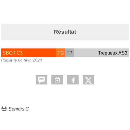
Résultat
SBQ FC3
FG
FP
Tregueux AS3
Publié le
04 févr. 2024
Seniors C