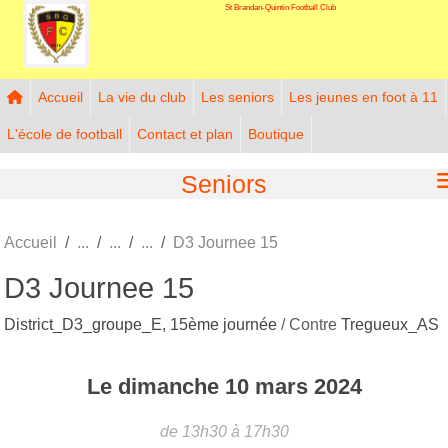
St Brandan-Quintin Football Club
Panneau de gestion des cookies
Accueil
La vie du club
Les seniors
Les jeunes en foot à 11
L'école de football
Contact et plan
Boutique
Seniors
Accueil
D3 Journee 15
D3 Journee 15
District_D3_groupe_E, 15ème journée
/ Contre
Tregueux_AS
Le
dimanche
10
mars
2024
de 13h30 à 17h30