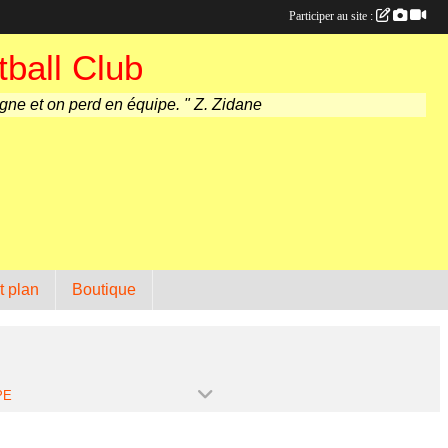
Participer au site :
ball Club
agne et on perd en équipe. " Z. Zidane
t plan
Boutique
PE