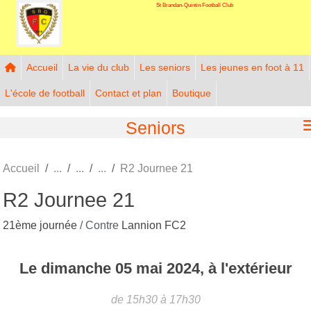
St Brandan-Quintin Football Club
Panneau de gestion des cookies
Accueil
La vie du club
Les seniors
Les jeunes en foot à 11
L'école de football
Contact et plan
Boutique
Seniors
Accueil
R2 Journee 21
R2 Journee 21
21ème journée
/ Contre
Lannion FC2
Le
dimanche
05
mai
2024
, à l'extérieur
de 15h30 à 17h30