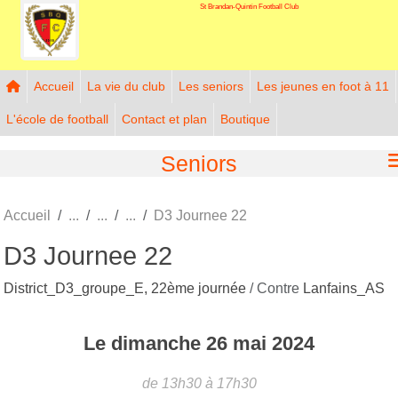
St Brandan-Quintin Football Club
Panneau de gestion des cookies
Accueil
La vie du club
Les seniors
Les jeunes en foot à 11
L'école de football
Contact et plan
Boutique
Seniors
Accueil
D3 Journee 22
D3 Journee 22
District_D3_groupe_E, 22ème journée
/ Contre
Lanfains_AS
Le
dimanche
26
mai
2024
de 13h30 à 17h30