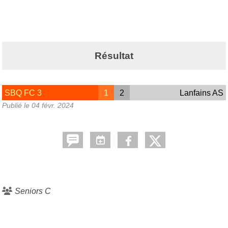
Résultat
SBQ FC 3
1
2
Lanfains AS
Publié le
04 févr. 2024
Seniors C