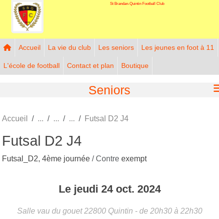
St Brandan-Quintin Football Club
Panneau de gestion des cookies
Accueil
La vie du club
Les seniors
Les jeunes en foot à 11
L'école de football
Contact et plan
Boutique
Seniors
Accueil
Futsal D2 J4
Futsal D2 J4
Futsal_D2, 4ème journée
/ Contre
exempt
Le
jeudi
24
oct.
2024
Salle vau du gouet
22800
Quintin
- de 20h30 à 22h30