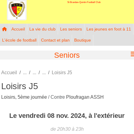
St Brandan-Quintin Football Club
Panneau de gestion des cookies
Accueil
La vie du club
Les seniors
Les jeunes en foot à 11
L'école de football
Contact et plan
Boutique
Seniors
Accueil
Loisirs J5
Loisirs J5
Loisirs, 5ème journée
/ Contre
Ploufragan ASSH
Le
vendredi
08
nov.
2024
, à l'extérieur
de 20h30 à 23h