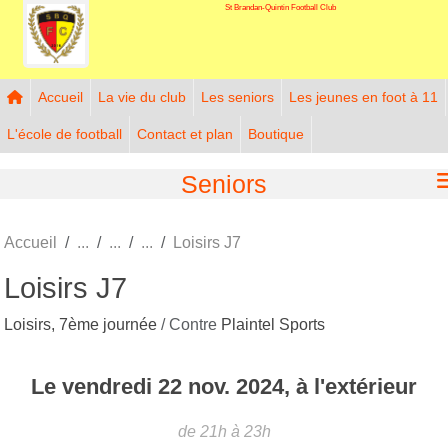
St Brandan-Quintin Football Club
Panneau de gestion des cookies
Accueil
La vie du club
Les seniors
Les jeunes en foot à 11
L'école de football
Contact et plan
Boutique
Seniors
Accueil
Loisirs J7
Loisirs J7
Loisirs, 7ème journée
/ Contre
Plaintel Sports
Le
vendredi
22
nov.
2024
, à l'extérieur
de 21h à 23h