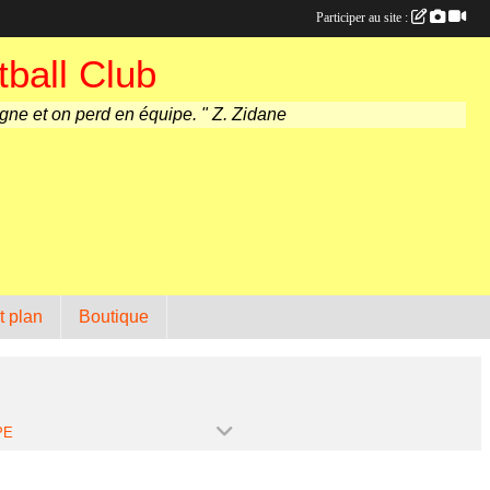
Participer au site :
ball Club
agne et on perd en équipe. " Z. Zidane
t plan
Boutique
PE