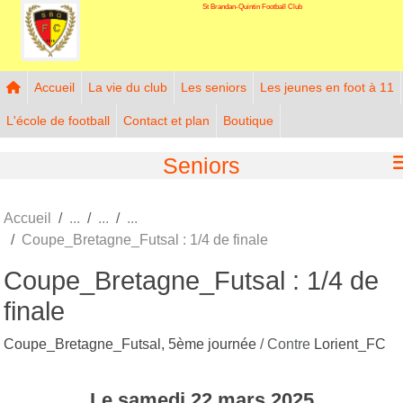
St Brandan-Quintin Football Club
Panneau de gestion des cookies
Accueil
La vie du club
Les seniors
Les jeunes en foot à 11
L'école de football
Contact et plan
Boutique
Seniors
Accueil
Coupe_Bretagne_Futsal : 1/4 de finale
Coupe_Bretagne_Futsal : 1/4 de
finale
Coupe_Bretagne_Futsal, 5ème journée
/ Contre
Lorient_FC
Le
samedi
22
mars
2025