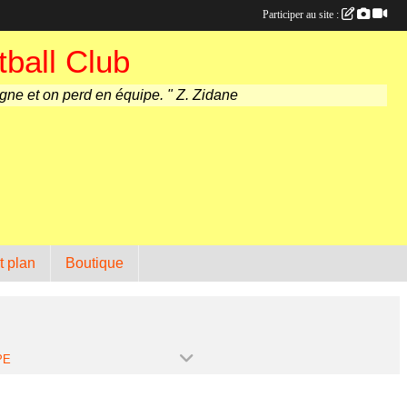
Participer au site :
ball Club
agne et on perd en équipe. " Z. Zidane
t plan
Boutique
PE