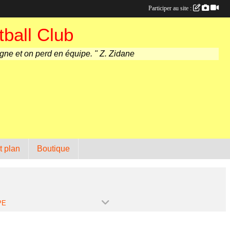
Participer au site :
ball Club
agne et on perd en équipe. " Z. Zidane
t plan
Boutique
PE