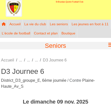
St Brandan-Quintin Football Club
Panneau de gestion des cookies
Accueil
La vie du club
Les seniors
Les jeunes en foot à 11
L'école de football
Contact et plan
Boutique
Seniors
Accueil
D3 Journee 6
D3 Journee 6
District_D3_groupe_E, 6ème journée
/ Contre
Plaine-
Haute_Av_S
Le
dimanche
09
nov.
2025