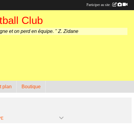
Participer au site :
ball Club
agne et on perd en équipe. " Z. Zidane
t plan
Boutique
PE