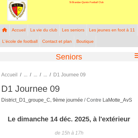
St Brandan-Quintin Football Club
Panneau de gestion des cookies
Accueil
La vie du club
Les seniors
Les jeunes en foot à 11
L'école de football
Contact et plan
Boutique
Seniors
Accueil
D1 Journee 09
D1 Journee 09
District_D1_groupe_C, 9ème journée
/ Contre
LaMotte_AvS
Le
dimanche
14
déc.
2025
, à l'extérieur
de 15h à 17h