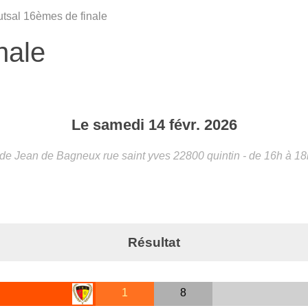
tsal 16èmes de finale
nale
Le
samedi
14
févr.
2026
de Jean de Bagneux rue saint yves
22800
quintin
- de 16h à 1
Résultat
1
8