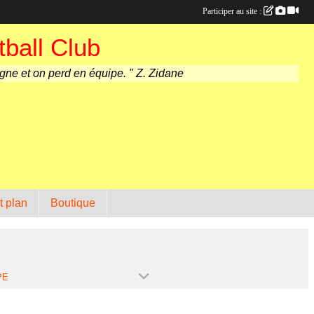
Participer au site :
ball Club
agne et on perd en équipe. " Z. Zidane
t plan
Boutique
PE