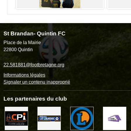
St Brandan- Quintin FC
Place de la Mairie
22800
Quintin
22.581881@footbretagne.org
Informations légales
Signaler un contenu inapproprié
Les partenaires du club