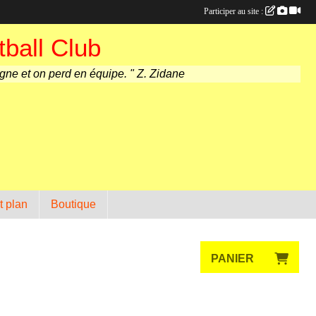
Participer au site :
ball Club
agne et on perd en équipe. " Z. Zidane
t plan
Boutique
PANIER