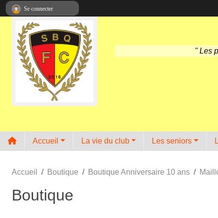
Panneau de gestion des cookies
Se connecter
" Les 
Accueil
La vie du club
Les seniors
Accueil
Boutique
Boutique Anniversaire 10 ans
Maill
Boutique