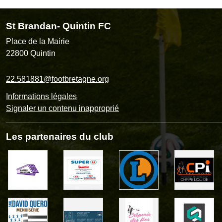
St Brandan- Quintin FC
Place de la Mairie
22800
Quintin
22.581881@footbretagne.org
Informations légales
Signaler un contenu inapproprié
Les partenaires du club