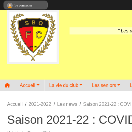
Panneau de gestion des cookies
Se connecter
" Les 
Accueil
La vie du club
Les seniors
Accueil
2021-2022
Les news
Saison 2021-22 : COVI
Saison 2021-22 : COVI