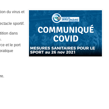
on du virus et
ctacle sportif.
tition dans
.
ce et le port
pratique
re.