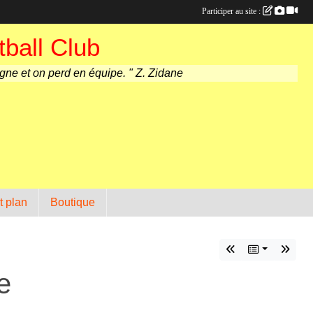
Participer au site :
ball Club
agne et on perd en équipe. " Z. Zidane
t plan
Boutique
e