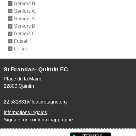
Seniors B
Seniors A
Seniors A
Seniors B
Seniors C
Futsal
Loisirs
St Brandan- Quintin FC
Place de la Mairie
22800
Quintin
22.581881@footbretagne.org
Informations légales
Signaler un contenu inapproprié