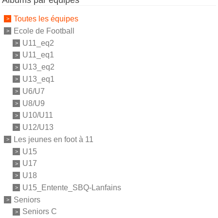
Albums par équipes
Toutes les équipes
Ecole de Football
U11_eq2
U11_eq1
U13_eq2
U13_eq1
U6/U7
U8/U9
U10/U11
U12/U13
Les jeunes en foot à 11
U15
U17
U18
U15_Entente_SBQ-Lanfains
Seniors
Seniors C