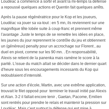
Loudéac a commencé à sortir et avant la mi-temps la défense
a repoussé quelques actions et Quentin fait quelques arrêts.
Après la pause régénératrice pour le Kop et les joueurs,
Loudéac va jouer sa va-tout : en 5 mn, ils reviennent sur une
magnifique tête lobée suite à coup-franc et prennent même
l'avantage .Juste le temps de se remettre les idées en place,
les jaunes du jour reprennent le contrôle du jeu et obtiennent
un (généreux) penalty pour un accrochage sur Florent , au
duel en pivot, comme sur les 90 mn. . En responsabilité,
Alexis se retient de la panenka mais ramène le score à la
parité. L'issue du match allait se décider dans le dernier quart
d'heure sous les encouragements incessants du Kop qui
redoublaient d'intensité.
Sur une action d'école, Martin, avec une extrême application,
trouvait le filet opposé pour terminer le travail initié par Alexis
et Alan. 3-2 il fallait encore tenir , Gaetan, Pacome, Emilien
sont rentrés pour prendre le relais et maintenir la pression sur
Loudéac. Mais c'est surtout la défense qui est mise à