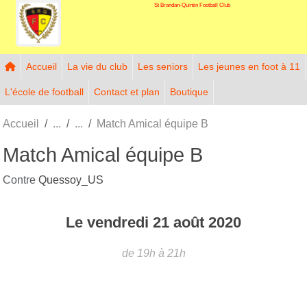
St Brandan-Quintin Football Club
Panneau de gestion des cookies
Accueil
La vie du club
Les seniors
Les jeunes en foot à 11
L'école de football
Contact et plan
Boutique
Accueil
Match Amical équipe B
Match Amical équipe B
Contre
Quessoy_US
Le
vendredi
21
août
2020
de 19h à 21h