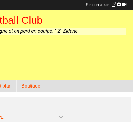
Participer au site :
ball Club
agne et on perd en équipe. " Z. Zidane
t plan
Boutique
PE