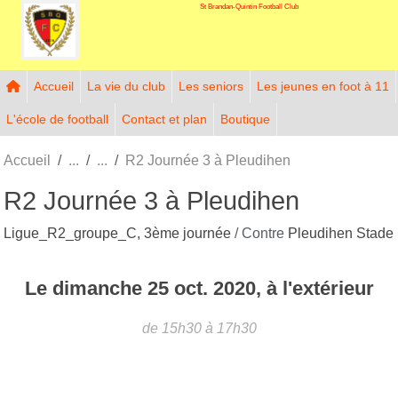
St Brandan-Quintin Football Club
Panneau de gestion des cookies
Accueil
La vie du club
Les seniors
Les jeunes en foot à 11
L'école de football
Contact et plan
Boutique
Accueil
R2 Journée 3 à Pleudihen
R2 Journée 3 à Pleudihen
Ligue_R2_groupe_C, 3ème journée
/ Contre
Pleudihen Stade
Le
dimanche
25
oct.
2020
, à l'extérieur
de 15h30 à 17h30