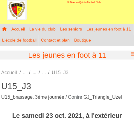
St Brandan-Quintin Football Club
Panneau de gestion des cookies
Accueil
La vie du club
Les seniors
Les jeunes en foot à 11
L'école de football
Contact et plan
Boutique
Les jeunes en foot à 11
Accueil
U15_J3
U15_J3
U15_brassage, 3ème journée
/ Contre
GJ_Triangle_Uzel
Le
samedi
23
oct.
2021
, à l'extérieur