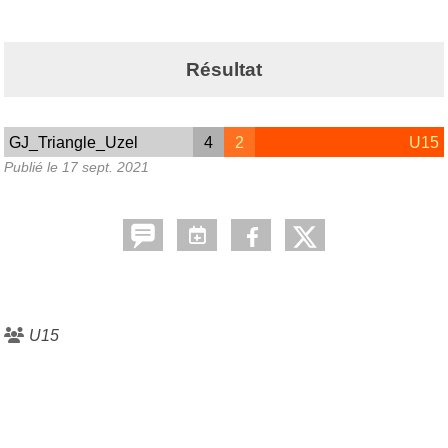
Résultat
GJ_Triangle_Uzel
4
2
U15
Publié le
17 sept. 2021
U15