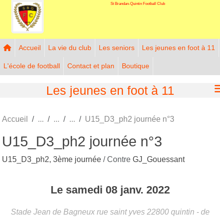
St Brandan-Quintin Football Club
Panneau de gestion des cookies
Accueil
La vie du club
Les seniors
Les jeunes en foot à 11
L'école de football
Contact et plan
Boutique
Les jeunes en foot à 11
Accueil
U15_D3_ph2 journée n°3
U15_D3_ph2 journée n°3
U15_D3_ph2, 3ème journée
/ Contre
GJ_Gouessant
Le
samedi
08
janv.
2022
Stade Jean de Bagneux rue saint yves
22800
quintin
- de