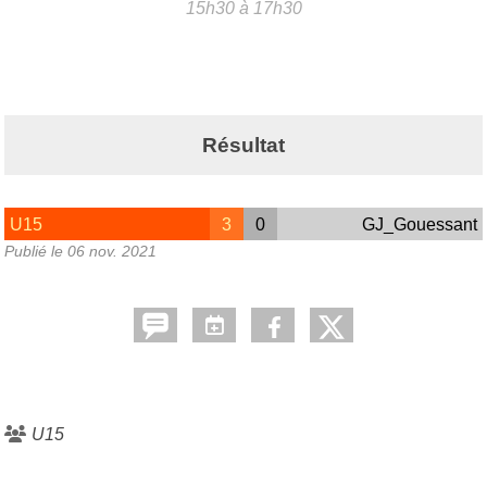
15h30 à 17h30
Résultat
U15
3
0
GJ_Gouessant
Publié le
06 nov. 2021
U15