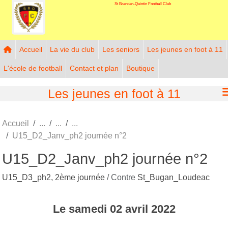
St Brandan-Quintin Football Club
Panneau de gestion des cookies
Accueil
La vie du club
Les seniors
Les jeunes en foot à 11
L'école de football
Contact et plan
Boutique
Les jeunes en foot à 11
Accueil
U15_D2_Janv_ph2 journée n°2
U15_D2_Janv_ph2 journée n°2
U15_D3_ph2, 2ème journée
/ Contre
St_Bugan_Loudeac
Le
samedi
02
avril
2022