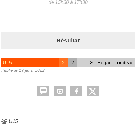
de 15h30 à 17h30
Résultat
U15
2
2
St_Bugan_Loudeac
Publié le
19 janv. 2022
U15