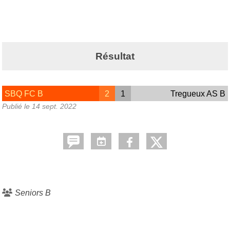
Résultat
SBQ FC B
2
1
Tregueux AS B
Publié le
14 sept. 2022
Seniors B