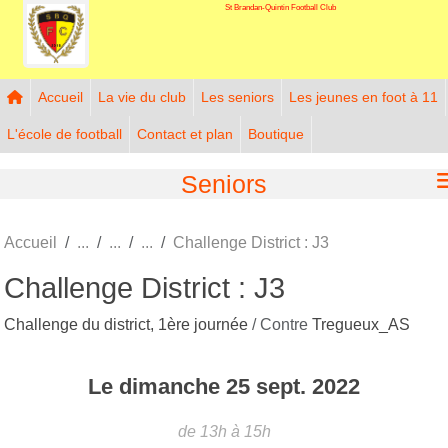
St Brandan-Quintin Football Club
Panneau de gestion des cookies
Accueil
La vie du club
Les seniors
Les jeunes en foot à 11
L'école de football
Contact et plan
Boutique
Seniors
Accueil
Challenge District : J3
Challenge District : J3
Challenge du district, 1ère journée
/ Contre
Tregueux_AS
Le
dimanche
25
sept.
2022
de 13h à 15h