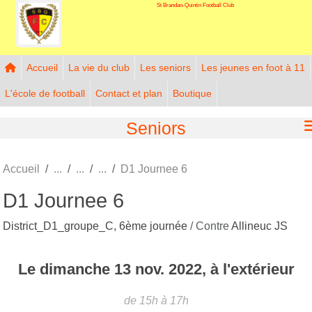
St Brandan-Quintin Football Club
Panneau de gestion des cookies
Accueil
La vie du club
Les seniors
Les jeunes en foot à 11
L'école de football
Contact et plan
Boutique
Seniors
Accueil
D1 Journee 6
D1 Journee 6
District_D1_groupe_C, 6ème journée
/ Contre
Allineuc JS
Le
dimanche
13
nov.
2022
, à l'extérieur
de 15h à 17h